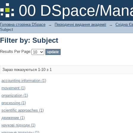
Filter by: Subject
00 DSpace/Mana
Головна сторінка DSpace
→
Періодичні видання академії
→
Східна Єв
Subject
Filter by: Subject
Results Per Page:
Зараз показуються 1-10 з 1
accounting information (1)
movement (1)
organization (1)
processing (1)
scientific approaches (1)
движение (1)
наукові підходи (1)
научные подходы (1)