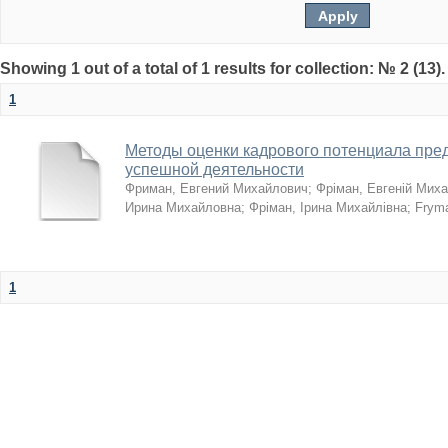
Showing 1 out of a total of 1 results for collection: № 2 (13)
1
Методы оценки кадрового потенциала пред
успешной деятельности
Фриман, Евгений Михайлович
;
Фріман, Евгеній Мих
Ирина Михайловна
;
Фріман, Ірина Михайлівна
;
Frym
1