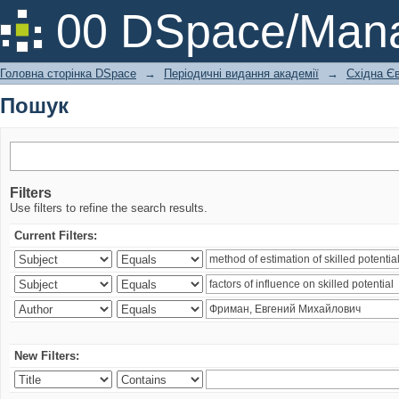
Пошук
00 DSpace/Mana
Головна сторінка DSpace
→
Періодичні видання академії
→
Східна Єв
Пошук
Filters
Use filters to refine the search results.
Current Filters:
New Filters: