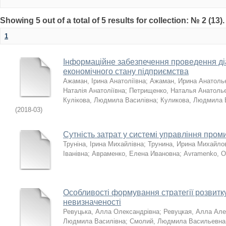
Showing 5 out of a total of 5 results for collection: № 2 (13)
1
Інформаційне забезпечення проведення ді
економічного стану підприємства
Ажаман, Ірина Анатоліївна
;
Ажаман, Ирина Анатоль
Наталія Анатоліївна
;
Петрищенко, Наталья Анатоль
Кулікова, Людмила Василівна
;
Куликова, Людмила 
(
2018-03
)
Сутність затрат у системі управління про
Труніна, Ірина Михайлівна
;
Трунина, Ирина Михайло
Іванівна
;
Авраменко, Елена Ивановна
;
Avramenko, O
Особливості формування стратегії розвитк
невизначеності
Ревуцька, Алла Олександрівна
;
Ревуцкая, Алла Ал
Людмила Василівна
;
Смолий, Людмила Васильевна