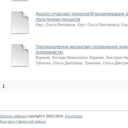
Аналіз сучасних технологій моделювання 
логістичних процесів
Каут, Ольга Вікторівна
;
Каут, Ольга Викторовна
;
Kau
Удосконалення механізму проведення ауди
підприємстві
Вареник, Вікторія Миколаївна
;
Вареник, Виктория Н
Трінєєва, Ольга Дмитрівна
;
Тринеева, Ольга Дмитри
1
DSpace software
copyright © 2002-2016
DuraSpace
Контакти
|
Зворотній зв'язок