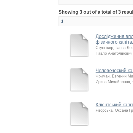
Showing 3 out of a total of 3 resul
1
Дослідження впл
фізичного капіт
Ступнікер, Ганна Лео
Павло Анатолійович
Человеческий ка
Фриман, Евгений М
Ирина Михайловна
;
Клієнтський капі
Яворська, Оксана Гр