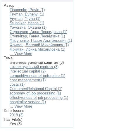
Автор
Fisunenko, Pavlo (1)
Fryman, Evhenyi (1)
Fryman, Yryna (1)
Stupniker, Hanna (1)
Yavorska, Oksana (1)
Ступникер, Анна Леонидовна (1)
Ступнікер, Ганна Леонідівна (1)
Фисуненко, Павел Анатольевич (1)
Фриман, Евгений Михайлович (1)
Фриман, Ирина Михайловна (1)
... View More
Тема
интеллектуальный капитал (3)
інтелектуальний капітал (3)
intellectual capital (2)
competitiveness of enterprise (1)
cost management (1)
costs (1)
Customer/Relational Capital (1)
economy of job processing (1)
effectiveness of job processing (1)
hospitality service (1)
... View More
Date Issued
2018 (3)
Has File(s)
Yes (3)