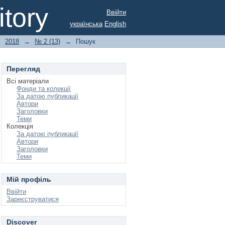
tory
Ввійти
українська
English
→
2018
→
№ 2 (13)
→
Пошук
Перегляд
Всі матеріали
Фонди та колекції
За датою публикації
Автори
Заголовки
Теми
Колекція
За датою публикації
Автори
Заголовки
Теми
Мій профіль
Ввійти
Зареєструватися
Discover