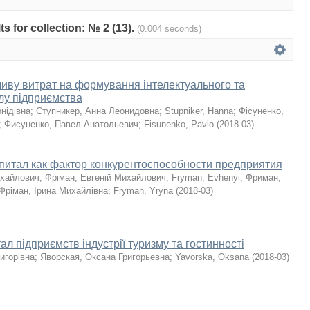
ts for collection: № 2 (13).
(0.004 seconds)
иву витрат на формування інтелектуального та
алу підприємства
нідівна
;
Ступникер, Анна Леонидовна
;
Stupniker, Hanna
;
Фісуненко,
;
Фисуненко, Павел Анатольевич
;
Fisunenko, Pavlo
(
2018-03
)
питал как фактор конкурентоспособности предприятия
ихайлович
;
Фріман, Евгеній Михайлович
;
Fryman, Evhenyi
;
Фриман,
Фріман, Ірина Михайлівна
;
Fryman, Yryna
(
2018-03
)
тал підприємств індустрії туризму та гостинності
игорівна
;
Яворская, Оксана Григорьевна
;
Yavorska, Oksana
(
2018-03
)