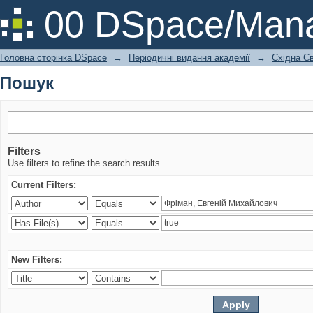
Пошук
00 DSpace/Mana
Головна сторінка DSpace
→
Періодичні видання академії
→
Східна Єв
Пошук
Filters
Use filters to refine the search results.
Current Filters:
New Filters: