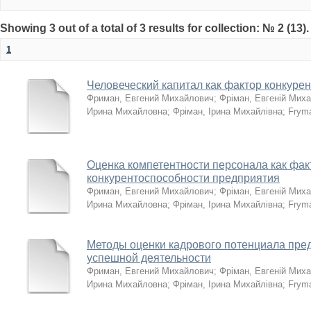
Showing 3 out of a total of 3 results for collection: № 2 (13)
1
Человеческий капитал как фактор конкуре
Фриман, Евгений Михайлович
;
Фріман, Евгеній Мих
Ирина Михайловна
;
Фріман, Ірина Михайлівна
;
Frym
Оценка компетентности персонала как фа
конкурентоспособности предприятия
Фриман, Евгений Михайлович
;
Фріман, Евгеній Мих
Ирина Михайловна
;
Фріман, Ірина Михайлівна
;
Frym
Методы оценки кадрового потенциала пред
успешной деятельности
Фриман, Евгений Михайлович
;
Фріман, Евгеній Мих
Ирина Михайловна
;
Фріман, Ірина Михайлівна
;
Frym