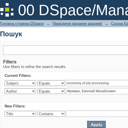
Пошук
00 DSpace/Mana
Головна сторінка DSpace
→
Періодичні видання академії
→
Східна Єв
Пошук
Filters
Use filters to refine the search results.
Current Filters:
New Filters: