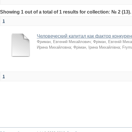
Showing 1 out of a total of 1 results for collection: № 2 (13)
1
Человеческий капитал как фактор конкуре
Фриман, Евгений Михайлович
;
Фріман, Евгеній Мих
Ирина Михайловна
;
Фріман, Ірина Михайлівна
;
Frym
1