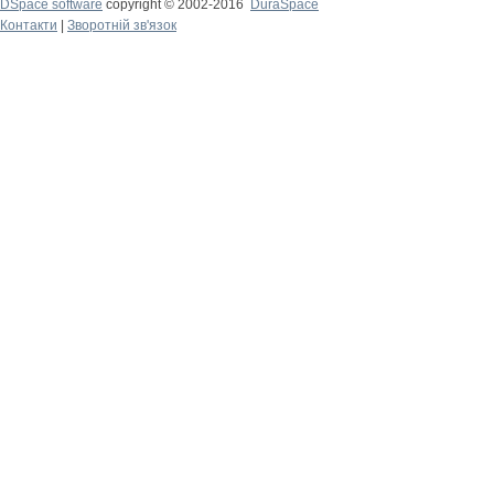
DSpace software
copyright © 2002-2016
DuraSpace
Контакти
|
Зворотній зв'язок