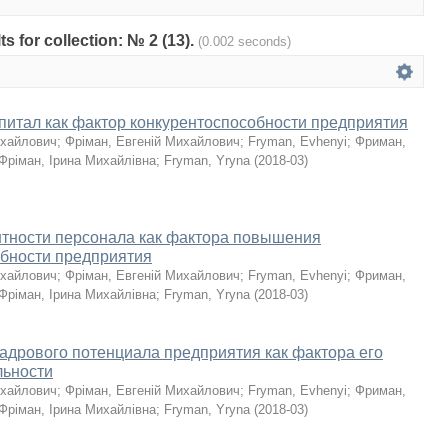
ts for collection: № 2 (13).
(0.002 seconds)
питал как фактор конкурентоспособности предприятия
ихайлович
;
Фріман, Евгеній Михайлович
;
Fryman, Evhenyi
;
Фриман,
Фріман, Ірина Михайлівна
;
Fryman, Yryna
(
2018-03
)
нтности персонала как фактора повышения
обности предприятия
ихайлович
;
Фріман, Евгеній Михайлович
;
Fryman, Evhenyi
;
Фриман,
Фріман, Ірина Михайлівна
;
Fryman, Yryna
(
2018-03
)
адрового потенциала предприятия как фактора его
льности
ихайлович
;
Фріман, Евгеній Михайлович
;
Fryman, Evhenyi
;
Фриман,
Фріман, Ірина Михайлівна
;
Fryman, Yryna
(
2018-03
)