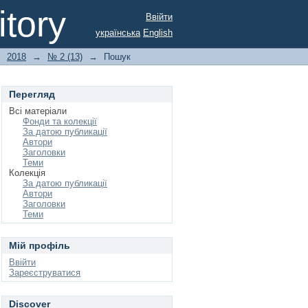
tory
Ввійти
українська
English
→
2018
→
№ 2 (13)
→
Пошук
Перегляд
Всі матеріали
Фонди та колекції
За датою публикації
Автори
Заголовки
Теми
Колекція
За датою публикації
Автори
Заголовки
Теми
Мій профіль
Ввійти
Зареєструватися
Discover