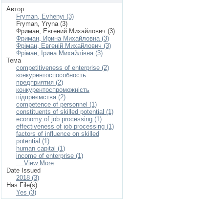
Автор
Fryman, Evhenyi (3)
Fryman, Yryna (3)
Фриман, Евгений Михайлович (3)
Фриман, Ирина Михайловна (3)
Фріман, Евгеній Михайлович (3)
Фріман, Ірина Михайлівна (3)
Тема
competitiveness of enterprise (2)
конкурентоспособность
предприятия (2)
конкурентоспроможність
підприємства (2)
competence of personnel (1)
constituents of skilled potential (1)
economy of job processing (1)
effectiveness of job processing (1)
factors of influence on skilled
potential (1)
human capital (1)
income of enterprise (1)
... View More
Date Issued
2018 (3)
Has File(s)
Yes (3)