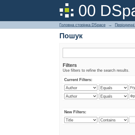
Пошук
00 DSpa
Головна сторінка DSpace
→
Періодичні
Пошук
Filters
Use filters to refine the search results.
Current Filters:
New Filters: