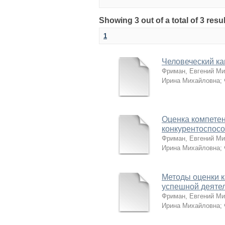
Showing 3 out of a total of 3 resul
1
Человеческий ка
Фриман, Евгений М
Ирина Михайловна
;
Оценка компете
конкурентоспос
Фриман, Евгений М
Ирина Михайловна
;
Методы оценки к
успешной деяте
Фриман, Евгений М
Ирина Михайловна
;