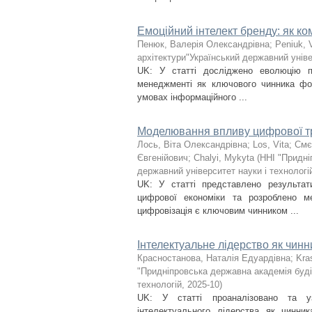
Емоційний інтелект бренду: як ко
Пенюк, Валерія Олександрівна
;
Peniuk, V
архітектури"Український державний уніве
UK: У статті досліджено еволюцію п
менеджменті як ключового чинника фор
умовах інформаційного ...
Моделювання впливу цифрової тр
Лось, Віта Олександрівна
;
Los, Vita
;
Смє
Євгенійович
;
Chalyi, Mykyta
(
ННІ "Придні
державний університет науки і технологі
UK: У статті представлено результат
цифрової економіки та розроблено м
цифровізація є ключовим чинником ...
Інтелектуальне лідерство як чинн
Красностанова, Наталія Едуардівна
;
Kra
"Придніпровська державна академія буді
технологій
,
2025-10
)
UK: У статті проаналізовано та у
інтелектуального лідерства як чинни