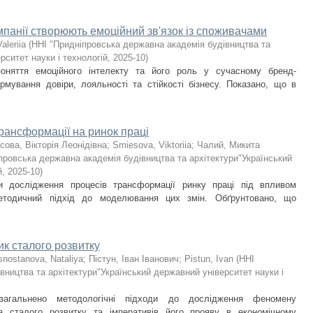
мпанії створюють емоційний зв'язок із споживачами
aleriia
(
ННІ "Придніпровська державна академія будівництва та
рситет науки і технологій
,
2025-10
)
оняття емоційного інтелекту та його роль у сучасному бренд-
мування довіри, лояльності та стійкості бізнесу. Показано, що в
ансформації на ринок праці
сова, Вікторія Леонідівна
;
Smiesova, Viktoriia
;
Чалий, Микита
провська державна академія будівництва та архітектури"Український
й
,
2025-10
)
и дослідження процесів трансформації ринку праці під впливом
етодичний підхід до моделювання цих змін. Обґрунтовано, що
ик сталого розвитку
snostanova, Nataliya
;
Пістун, Іван Іванович
;
Pistun, Ivan
(
ННІ
вництва та архітектури"Український державний університет науки і
загальнено методологічні підходи до дослідження феномену
ка сталого розвитку та імперативів його прояву в економічному