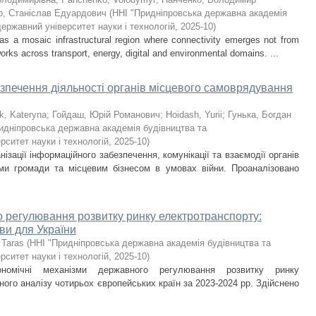
о, Станіслав Едуардович
(
ННІ "Придніпровська державна академія
державний університет науки і технологій
,
2025-10
)
 as a mosaic infrastructural region where connectivity emerges not from
works across transport, energy, digital and environmental domains. ...
зпечення діяльності органів місцевого самоврядування
k, Kateryna
;
Гойдаш, Юрій Романович
;
Hoidash, Yurii
;
Гунька, Богдан
идніпровська державна академія будівництва та
рситет науки і технологій
,
2025-10
)
нізації інформаційного забезпечення, комунікації та взаємодії органів
и громади та місцевим бізнесом в умовах війни. Проаналізовано
 регулювання розвитку ринку електротранспорту:
ви для України
 Taras
(
ННІ "Придніпровська державна академія будівництва та
рситет науки і технологій
,
2025-10
)
номічні механізми державного регулювання розвитку ринку
ого аналізу чотирьох європейських країн за 2023-2024 рр. Здійснено