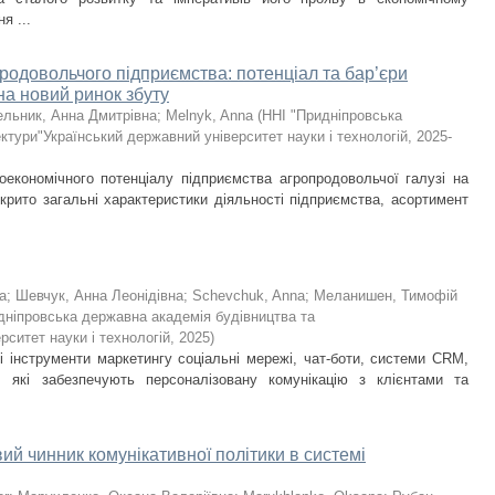
я ...
продовольчого підприємства: потенціал та бар’єри
на новий ринок збуту
льник, Анна Дмитрівна
;
Melnyk, Anna
(
ННІ "Придніпровська
ктури"Український державний університет науки і технологій
,
2025-
ьоекономічного потенціалу підприємства агропродовольчої галузі на
крито загальні характеристики діяльності підприємства, асортимент
a
;
Шевчук, Анна Леонідівна
;
Schevchuk, Anna
;
Меланишен, Тимофій
дніпровська державна академія будівництва та
рситет науки і технологій
,
2025
)
і інструменти маркетингу соціальні мережі, чат-боти, системи CRM,
, які забезпечують персоналізовану комунікацію з клієнтами та
ий чинник комунікативної політики в системі