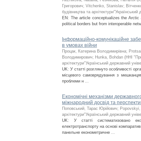
Григорович
;
Vitchenko, Stanislav
;
Вітченк
будівництва та архітектури"Український 
EN: The article conceptualizes the Arctic
political borders but from interoperable net
Інформаційно-комунікаційне забе
в умовах війни
Процак, Катерина Володимирівна
;
Protsa
Володимирович
;
Hunka, Bohdan
(
ННІ "Пр
архітектури"Український державний уніве
UK: У статті розглянуто особливості орга
місцевого самоврядування з мешканцям
проблеми н ...
Економічні механізми державного
міжнародний досвід та перспекти
Поповський, Тарас Юрійович
;
Popovskyi,
архітектури"Український державний уніве
UK: У статті систематизовано еко
електротранспорту на основі компаративн
панельне економетричне ...