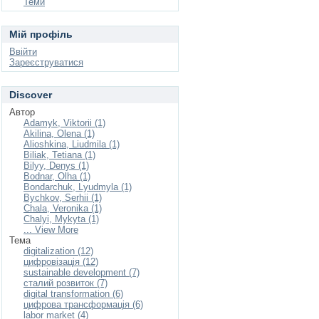
Теми
Мій профіль
Ввійти
Зареєструватися
Discover
Автор
Adamyk, Viktorii (1)
Akilina, Olena (1)
Alіoshkina, Lіudmila (1)
Biliak, Tetiana (1)
Bilyy, Denys (1)
Bodnar, Olha (1)
Bondarchuk, Lyudmyla (1)
Bychkov, Serhii (1)
Chala, Veronika (1)
Chalyi, Mykyta (1)
... View More
Тема
digitalization (12)
цифровізація (12)
sustainable development (7)
сталий розвиток (7)
digital transformation (6)
цифрова трансформація (6)
labor market (4)