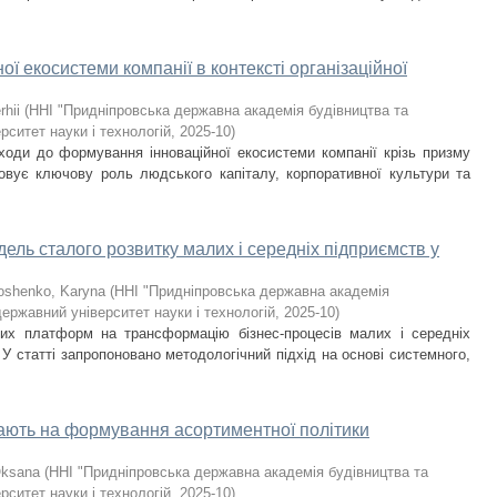
ї екосистеми компанії в контексті організаційної
rhii
(
ННІ "Придніпровська державна академія будівництва та
рситет науки і технологій
,
2025-10
)
дходи до формування інноваційної екосистеми компанії крізь призму
нтовує ключову роль людського капіталу, корпоративної культури та
ель сталого розвитку малих і середніх підприємств у
shenko, Karyna
(
ННІ "Придніпровська державна академія
державний університет науки і технологій
,
2025-10
)
их платформ на трансформацію бізнес-процесів малих і середніх
У статті запропоновано методологічний підхід на основі системного,
ають на формування асортиментної політики
Oksana
(
ННІ "Придніпровська державна академія будівництва та
рситет науки і технологій
,
2025-10
)