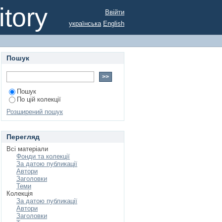
tory
Ввійти
українська
English
Пошук
Пошук
По цій колекції
Розширений пошук
Перегляд
Всі матеріали
Фонди та колекції
За датою публикації
Автори
Заголовки
Теми
Колекція
За датою публикації
Автори
Заголовки