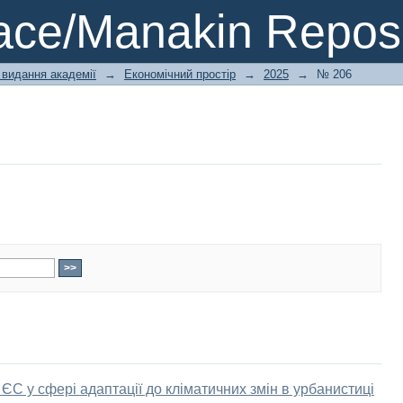
ce/Manakin Reposi
 видання академії
→
Економічний простір
→
2025
→
№ 206
ЄС у сфері адаптації до кліматичних змін в урбанистиці