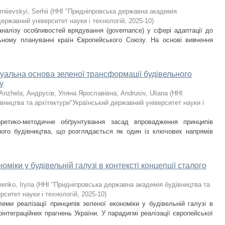
rniievskyi, Serhii
(
ННІ "Придніпровська державна академія
державний університет науки і технологій
,
2025-10
)
налізу особливостей врядування (governance) у сфері адаптації до
льному плануванні країн Європейського Союзу. На основі вивчення
уальна основа зеленої трансформації будівельного
у
 Anzhela
;
Андрусів, Уляна Ярославівна
;
Аndrusiv, Uliana
(
ННІ
вництва та архітектури"Український державний університет науки і
оретико-методичне обґрунтування засад впровадження принципів
ного будівництва, що розглядається як один із ключових напрямів
оміки у будівельній галузі в контексті концепції сталого
enko, Iryna
(
ННІ "Придніпровська державна академія будівництва та
рситет науки і технологій
,
2025-10
)
леми реалізації принципів зеленої економіки у будівельній галузі в
оінтеграційних прагнень України. У парадигмі реалізації європейської