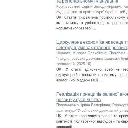
та регіональному плануванні
Корнієвський, Сергій Володимирович
;
Ko
будівництва та архітектури"Український 
UK: Стаття присвячена порівняльному а
змін клімату в урбаністиці та регіона
нормативноправової ...
Циркулярна економіка як концепт
сектору в умовах сталого розвитк
Черчата, Анжела Олексіївна
;
Cherchata,
"Придніпровська державна академія буді
технологій
,
2025-10
)
UK: У статті здійснено всебічне те
циркулярної економіки в систему зеле
екологічної модернізації ...
Реалізація принципів зеленої екон
розвитку суспільства
Поповиченко, Ірина Валеріївна
;
Popovych
архітектури"Український державний уніве
UK: У статті розглянуто реалії та проб
контексті післявоєнної відбудови та євр
концепції ...