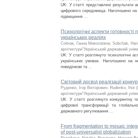
UK: У статті представлені результати а
цифрового середовища. Наголошено на з
підвищення ...
Психологічні аспекти готовності 
українських реаліях
Собчак, Ганна Миколаївна
;
Sobchak, Han
архітектури"Український державний уніве
UK: У статті розглянуто психологічні ас
українських умовах. Наголошено на не
поведінкові та ...
Світовий досвід реалізації конку
Руденко, Ігор Вікторович
;
Rudenko, Ihor
(
архітектури"Український державний уніве
UK: У статті розглянуто конкурентну п
цифрової трансформації та глобально
державного регулювання ...
From fragmentation to mosaic integra
of post-universalist globalization
Reznikova, Nataliia
;
Резнікова, Наталія 