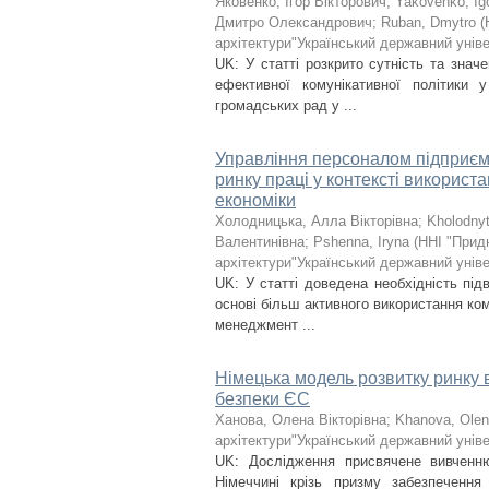
Яковенко, Ігор Вікторович
;
Yakovenko, Ig
Дмитро Олександрович
;
Ruban, Dmytro
(
архітектури"Український державний уніве
UK: У статті розкрито сутність та зна
ефективної комунікативної політики 
громадських рад у ...
Управління персоналом підприєм
ринку праці у контексті використ
економіки
Холодницька, Алла Вікторівна
;
Kholodnyt
Валентинівна
;
Pshenna, Iryna
(
ННІ "Прид
архітектури"Український державний уніве
UK: У статті доведена необхідність пі
основі більш активного використання ком
менеджмент ...
Німецька модель розвитку ринку 
безпеки ЄС
Ханова, Олена Вікторівна
;
Khanova, Ole
архітектури"Український державний уніве
UK: Дослідження присвячене вивченню
Німеччині крізь призму забезпечення