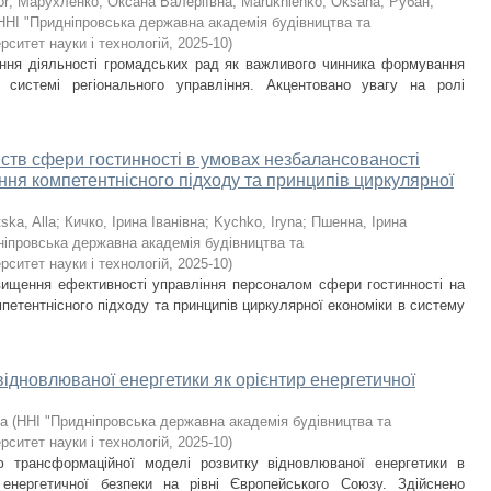
or
;
Марухленко, Оксана Валеріївна
;
Marukhlenko, Oksana
;
Рубан,
ННІ "Придніпровська державна академія будівництва та
рситет науки і технологій
,
2025-10
)
чення діяльності громадських рад як важливого чинника формування
у системі регіонального управління. Акцентовано увагу на ролі
ств сфери гостинності в умовах незбалансованості
ання компетентнісного підходу та принципів циркулярної
ska, Alla
;
Кичко, Ірина Іванівна
;
Kychko, Iryna
;
Пшенна, Ірина
ніпровська державна академія будівництва та
рситет науки і технологій
,
2025-10
)
двищення ефективності управління персоналом сфери гостинності на
петентнісного підходу та принципів циркулярної економіки в систему
відновлюваної енергетики як орієнтир енергетичної
na
(
ННІ "Придніпровська державна академія будівництва та
рситет науки і технологій
,
2025-10
)
 трансформаційної моделі розвитку відновлюваної енергетики в
 енергетичної безпеки на рівні Європейського Союзу. Здійснено