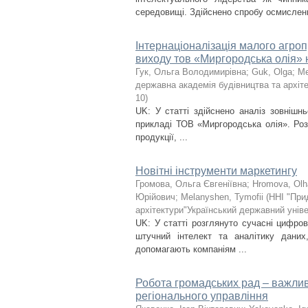
середовищі. Здійснено спробу осмисленн
Інтернаціоналізація малого агро
виходу тов «Миргородська олія» 
Гук, Ольга Володимирівна
;
Guk, Olga
;
Ме
державна академія будівництва та архіте
10
)
UK: У статті здійснено аналіз зовнішн
прикладі ТОВ «Миргородська олія». Роз
продукції, ...
Новітні інструменти маркетингу
Громова, Ольга Євгеніївна
;
Hromova, Olh
Юрійович
;
Melanyshen, Tymofii
(
ННІ "При
архітектури"Український державний уніве
UK: У статті розглянуто сучасні цифров
штучний інтелект та аналітику даних
допомагають компаніям ...
Робота громадських рад – важлив
регіонального управління