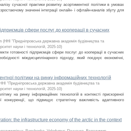
налізу сучасної практики розвитку асортиментної політики в умовах
ростаючому значенні інтеграції онлайн- і офлайн-каналів збуту для
підприємців сфери послуг до кооперації в сучасних
n
(
ННІ "Придніпровська державна академія будівництва та
рситет науки і технологій
,
2025-10
)
пекти готовності підприємців сфери послуг до кооперації в сучасних
обхідності міждисциплінарного підходу, який поєднує економічні,
рентної політики на ринку інформаційних технологій
ННІ "Придніпровська державна академія будівництва та
рситет науки і технологій
,
2025-10
)
олітику на ринку інформаційних технологій в контексті прискореної
ї конкуренції, що підвищує стратегічну важливість адаптивного
tion: the infrastructure economy of the arctic in the context
Володимирівна
;
Panchenko, Volodymyr
;
Панченко, Володимир