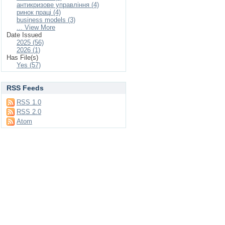
антикризове управління (4)
ринок праці (4)
business models (3)
... View More
Date Issued
2025 (56)
2026 (1)
Has File(s)
Yes (57)
RSS Feeds
RSS 1.0
RSS 2.0
Atom