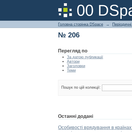
№ 206
00 DSpa
Головна сторінка DSpace
→
Періодичні
№ 206
Перегляд по
За датою публикації
Автори
Заголовки
Теми
Пошук по цій колекції:
Останні додані
Особивості врядування в країнах 