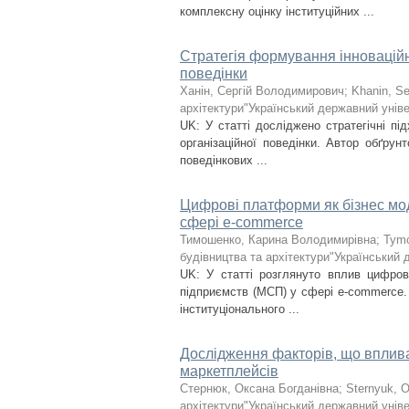
комплексну оцінку інституційних ...
Стратегія формування інноваційно
поведінки
Ханін, Сергій Володимирович
;
Khanin, Se
архітектури"Український державний уніве
UK: У статті досліджено стратегічні пі
організаційної поведінки. Автор обґру
поведінкових ...
Цифрові платформи як бізнес мод
сфері e-commerce
Тимошенко, Карина Володимирівна
;
Tymo
будівництва та архітектури"Український 
UK: У статті розглянуто вплив цифров
підприємств (МСП) у сфері e-commerce. 
інституціонального ...
Дослідження факторів, що вплив
маркетплейсів
Стернюк, Оксана Богданівна
;
Sternyuk, 
архітектури"Український державний уніве