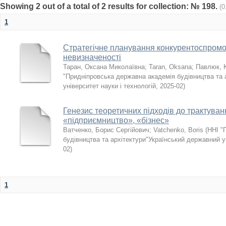
Showing 2 out of a total of 2 results for collection: № 198.
(0
1
Стратегічне планування конкурентоспромо
невизначеності
Таран, Оксана Миколаївна
;
Taran, Oksana
;
Павлюк, 
"Придніпровська державна академія будівництва та 
університет науки і технологій
,
2025-02
)
Генезис теоретичних підходів до трактува
«підприємництво», «бізнес»
Ватченко, Борис Сергійович
;
Vatchenko, Boris
(
ННІ "
будівництва та архітектури"Український державний ун
02
)
1