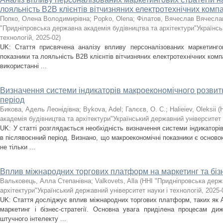
лояльність В2В клієнтів вітчизняних електротехнічних комп
Попко, Олена Володимирівна
;
Popko, Olena
;
Філатов, Вячеслав Вячесла
"Придніпровська державна академія будівництва та архітектури"Українсь
технологій
,
2025-02
)
UK: Стаття присвячена аналізу впливу персоналізованих маркетингов
показники та лояльність В2В клієнтів вітчизняних електротехнічних ком
використанні ...
Визначення системи індикаторів макроекономічного розвитк
період
Бикова, Адель Леонідівна
;
Bykova, Adel
;
Галєєв, О. С.
;
Halieiev, Oleksii
(
академія будівництва та архітектури"Український державний університет 
UK: У статті розглядається необхідність визначення системи індикаторі
в післявоєнний період. Визнано, що макроекономічні показники є осново
не тільки ...
Вплив міжнародних торгових платформ на маркетинг та бізн
Вальковець, Алла Степанівна
;
Valkovets, Alla
(
ННІ "Придніпровська держ
архітектури"Український державний університет науки і технологій
,
2025-
UK: Стаття досліджує вплив міжнародних торгових платформ, таких як Am
маркетинг і бізнес-стратегії. Основна увага приділена процесам дижі
штучного інтелекту ...