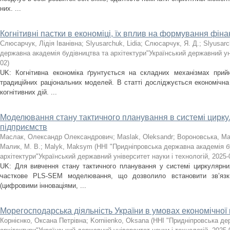
них. ...
Когнітивні пастки в економіці, їх вплив на формування фін
Слюсарчук, Лідія Іванівна
;
Slyusarchuk, Lidia
;
Слюсарчук, Я. Д.
;
Slyusarc
державна академія будівництва та архітектури"Український державний уні
02
)
UK: Когнітивна економіка ґрунтується на складних механізмах прий
традиційних раціональних моделей. В статті досліджується економічна
когнітивних дій. ...
Моделювання стану тактичного планування в системі цирку
підприємств
Маслак, Олександр Олександрович
;
Maslak, Oleksandr
;
Вороновська, Ма
Малик, М. В.
;
Malyk, Maksym
(
ННІ "Придніпровська державна академія б
архітектури"Український державний університет науки і технологій
,
2025-
UK: Для вивчення стану тактичного планування у системі циркулярних
часткове PLS-SEM моделювання, що дозволило встановити зв’язк
(цифровими інноваціями, ...
Морегосподарська діяльність України в умовах економічної 
Корнієнко, Оксана Петрівна
;
Korniienko, Oksana
(
ННІ "Придніпровська де