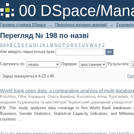
Перегляд № 198 по назві
00 DSpace/Mana
Головна сторінка DSpace
→
Періодичні видання академії
→
Економічн
Перегляд № 198 по назві
0-9
A
B
C
D
E
F
G
H
I
J
K
L
M
N
O
P
Q
R
S
T
U
V
W
X
Y
Z
Або введіть перші кілька букв:
Сортувати по:
Порядок:
Рузультати:
Зараз показуються 4-23 з 45
Поп
World bank open data: a comparative analysis of multi-databa
Korytska, Olha
;
Корицька, Ольга Іванівна
;
Kursanova, Anna
;
Курсанова, А.
академія будівництва та архітектури"Український державний університет 
EN: This study analyzes data coverage in five World Bank databases (
Business, Gender Statistics, Statistical Capacity Indicators, and Mille
countries: ...
Аналіз впливу персоналізованих маркетингових стратегій н