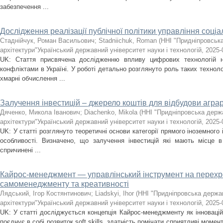
забезпечення ...
Дослідження реалізації публічної політики управління соці
Стаднійчук, Роман Васильович
;
Stadniichuk, Roman
(
ННІ "Придніпровська
архітектури"Український державний університет науки і технологій
,
2025-
UK: Стаття присвячена дослідженню впливу цифрових технологій н
конфліктами в Україні. У роботі детально розглянуто роль таких технолог
хмарні обчислення ...
Залучення інвестицій – джерело коштів для відбудови аграр
Дяченко, Микола Іванович
;
Diachenko, Mikola
(
ННІ "Придніпровська держ
архітектури"Український державний університет науки і технологій
,
2025-
UK: У статті розглянуто теоретичні основи категорії прямого іноземного 
особливості. Визначено, що залучення інвестицій які мають місце в
спричинені ...
Кайрос-менеджмент — управлінський інструмент на перехрес
самоменеджменту та креативності
Лядський, Ігор Костянтинович
;
Liadskyi, Ihor
(
ННІ "Придніпровська держав
архітектури"Український державний університет науки і технологій
,
2025-
UK: У статті досліджується концепція Кайрос-менеджменту як інновацій
поєднує в собі розвиток soft skills, здатність помічати сприятливі момент