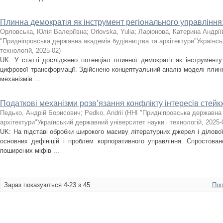
Плинна демократія як інструмент регіонального управлінн
Орловська, Юлія Валеріївна
;
Orlovska, Yulia
;
Ларіонова, Катерина Андрії
"Придніпровська державна академія будівництва та архітектури"Українсь
технологій
,
2025-02
)
UK: У статті досліджено потенціал плинної демократії як інструменту
цифрової трансформації. Здійснено концептуальний аналіз моделі плинної
механізмів ...
Податкові механізми розв’язання конфлікту інтересів стейк
Педько, Андрій Борисович
;
Pedko, Andrii
(
ННІ "Придніпровська державна 
архітектури"Український державний університет науки і технологій
,
2025-
UK: На підставі обробки широкого масиву літературних джерел і ділової
основних дефініцій і проблем корпоративного управління. Спростова
поширених міфів ...
Зараз показуються 4-23 з 45
Поп