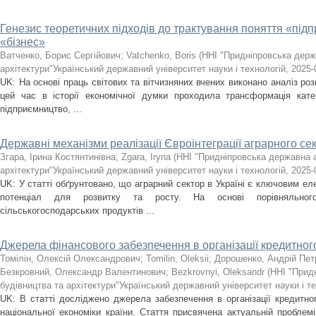
Генезис теоретичних підходів до трактування поняття «під
«бізнес»
Ватченко, Борис Сергійович
;
Vatchenko, Boris
(
ННІ "Придніпровська держ
архітектури"Український державний університет науки і технологій
,
2025-
UK: На основі праць світових та вітчизняних вчених виконано аналіз роз
цей час в історії економічної думки проходила трансформація катег
підприємництво, ...
Державні механізми реалізації Євроінтеграції аграрного се
Згара, Ірина Костянтинівна
;
Zgara, Iryna
(
ННІ "Придніпровська державна а
архітектури"Український державний університет науки і технологій
,
2025-
UK: У статті обґрунтовано, що аграрний сектор в Україні є ключовим ел
потенціал для розвитку та росту. На основі порівняльног
сільськогосподарських продуктів ...
Джерела фінансового забезпечення в організації кредитног
Томілін, Олексій Олександрович
;
Tomilin, Oleksii
;
Дорошенко, Андрій Пет
Безкровний, Олександр Валентинович
;
Bezkrovnyi, Oleksandr
(
ННІ "Прид
будівництва та архітектури"Український державний університет науки і т
UK: В статті досліджено джерела забезпечення в організації кредитно
національної економіки країни. Стаття присвячена актуальній проблем