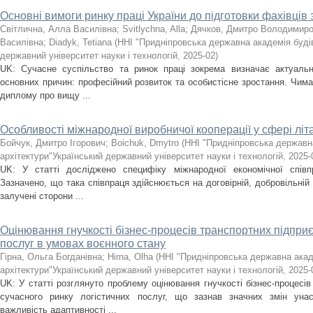
Основні вимоги ринку праці України до підготовки фахівців
Світлична, Алла Василівна
;
Svitlychna, Alla
;
Дячков, Дмитро Володимир
Василівна
;
Diadyk, Tetiana
(
ННІ "Придніпровська державна академія будів
державний університет науки і технологій
,
2025-02
)
UK: Сучасне суспільство та ринок праці зокрема визначає актуальн
основних причин: професійний розвиток та особистісне зростання. Чим
диплому про вищу ...
Особливості міжнародної виробничої кооперації у сфері лі
Бойчук, Дмитро Ігорович
;
Boichuk, Dmytro
(
ННІ "Придніпровська державн
архітектури"Український державний університет науки і технологій
,
2025-
UK: У статті досліджено специфіку міжнародної економічної співпр
Зазначено, що така співпраця здійснюється на договірній, добровільній 
залучені сторони ...
Оцінювання гнучкості бізнес-процесів транспортних підприє
послуг в умовах воєнного стану
Гірна, Ольга Богданівна
;
Hirna, Olha
(
ННІ "Придніпровська державна акад
архітектури"Український державний університет науки і технологій
,
2025-
UK: У статті розглянуто проблему оцінювання гнучкості бізнес-процесі
сучасного ринку логістичних послуг, що зазнав значних змін унас
важливість адаптивності ...