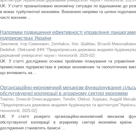
архітектури"Український державний університет науки і технологій
,
2025-
UK: У статті проаналізовано економічну ситуацію по відношенню до ро
в мовах турбулентної економіки. Визначено напрями та шляхи подоланн
числі воєнним ...
Напрямки підвищення ефективності управління ланцюгами
підприємствах України
Земляков, Ігор Семенович
;
Zemliakov, Ihor
;
Шайбан, Віталій Миколайови
Dedeliuk, Oleksandr
(
ННІ "Придніпровська державна академія будівництва
державний університет науки і технологій
,
2025-02
)
UK: У статті досліджено основні проблеми планування та управління
промислових підприємствах в умовах економічних та геополітичних вик
що впливають на ...
Організаційно-економічний механізм функціонування сільс
обслуговуючої кооперації в аграрному секторі економіки
Томілін, Олексій Олександрович
;
Tomilin, Oleksii
;
Хорішко, Андрій Михай
"Придніпровська державна академія будівництва та архітектури"Українсь
технологій
,
2025-02
)
UK: У статті розкрито організаційно-економічний механізм функ
обслуговуючої кооперації в аграрному секторі економіки країни
дocлiджeння становлять базисні ...