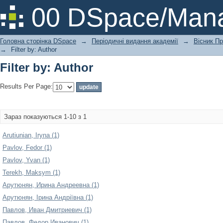
Filter by: Author
00 DSpace/Mana
Головна сторінка DSpace
→
Періодичні видання академії
→
Вісник Пр
→
Filter by: Author
Filter by: Author
Results Per Page:
Зараз показуються 1-10 з 1
Arutiunian, Iryna (1)
Pavlov, Fedor (1)
Pavlov, Yvan (1)
Terekh, Maksym (1)
Арутюнян, Ирина Андреевна (1)
Арутюнян, Ірина Андріївна (1)
Павлов, Иван Дмитриевич (1)
Павлов, Федор Иванович (1)