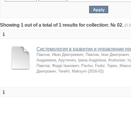
Showing 1 out of a total of 1 results for collection: № 02.
(0.
1
Системология в развитии и управлении п
Павлов, Иван Дмитриевич
;
Павлов, Іван Дмитрович
Андреевна
;
Арутюнян, Ірина Андріївна
;
Arutiunian, I
Павлов, Федір Іванович
;
Pavlov, Fedor
;
Терех, Макс
Дмитрович
;
Terekh, Maksym
(
2016-02
)
1