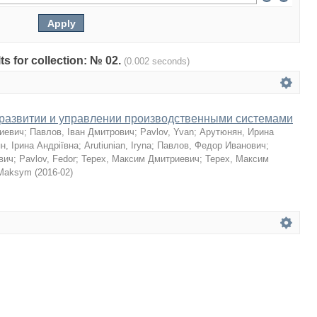
lts for collection: № 02.
(0.002 seconds)
 развитии и управлении производственными системами
иевич
;
Павлов, Іван Дмитрович
;
Pavlov, Yvan
;
Арутюнян, Ирина
н, Ірина Андріївна
;
Arutiunian, Iryna
;
Павлов, Федор Иванович
;
вич
;
Pavlov, Fedor
;
Терех, Максим Дмитриевич
;
Терех, Максим
 Maksym
(
2016-02
)