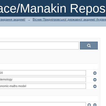
ce/Manakin Reposi
 видання академії
→
Вісник Придніпровської державної академії будівн