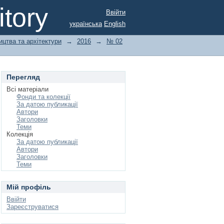
tory
Ввійти
українська
English
ицтва та архітектури
→
2016
→
№ 02
Перегляд
Всі матеріали
Фонди та колекції
За датою публикації
Автори
Заголовки
Теми
Колекція
За датою публикації
Автори
Заголовки
Теми
Мій профіль
Ввійти
Зареєструватися