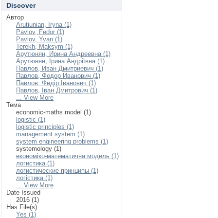
Discover
Автор
Arutiunian, Iryna (1)
Pavlov, Fedor (1)
Pavlov, Yvan (1)
Terekh, Maksym (1)
Арутюнян, Ирина Андреевна (1)
Арутюнян, Ірина Андріївна (1)
Павлов, Иван Дмитриевич (1)
Павлов, Федор Иванович (1)
Павлов, Федір Іванович (1)
Павлов, Іван Дмитрович (1)
... View More
Тема
economic-maths model (1)
logistic (1)
logistic principles (1)
management system (1)
system engineering problems (1)
systemology (1)
економіко-математична модель (1)
логистика (1)
логистические принципы (1)
логістика (1)
... View More
Date Issued
2016 (1)
Has File(s)
Yes (1)