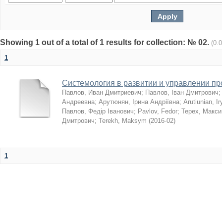
Showing 1 out of a total of 1 results for collection: № 02.
(0.
1
Системология в развитии и управлении п
Павлов, Иван Дмитриевич
;
Павлов, Іван Дмитрович
Андреевна
;
Арутюнян, Ірина Андріївна
;
Arutiunian, I
Павлов, Федір Іванович
;
Pavlov, Fedor
;
Терех, Макс
Дмитрович
;
Terekh, Maksym
(
2016-02
)
1