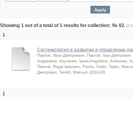
Showing 1 out of a total of 1 results for collection: № 02.
(0.
1
Системология в развитии и управлении п
Павлов, Иван Дмитриевич
;
Павлов, Іван Дмитрович
Андреевна
;
Арутюнян, Ірина Андріївна
;
Arutiunian, I
Павлов, Федір Іванович
;
Pavlov, Fedor
;
Терех, Макс
Дмитрович
;
Terekh, Maksym
(
2016-02
)
1