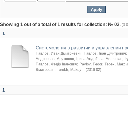
Showing 1 out of a total of 1 results for collection: № 02.
(0.
1
Системология в развитии и управлении п
Павлов, Иван Дмитриевич
;
Павлов, Іван Дмитрович
Андреевна
;
Арутюнян, Ірина Андріївна
;
Arutiunian, I
Павлов, Федір Іванович
;
Pavlov, Fedor
;
Терех, Макс
Дмитрович
;
Terekh, Maksym
(
2016-02
)
1