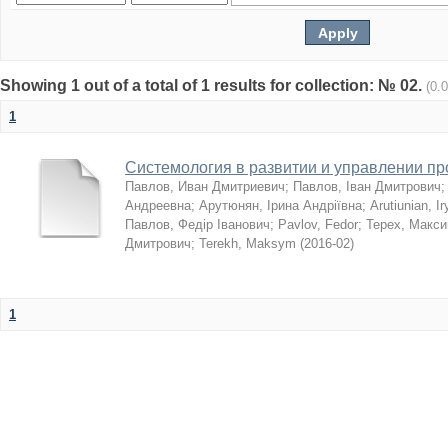
Showing 1 out of a total of 1 results for collection: № 02.
(0.
1
Системология в развитии и управлении п
Павлов, Иван Дмитриевич
;
Павлов, Іван Дмитрович
Андреевна
;
Арутюнян, Ірина Андріївна
;
Arutiunian, I
Павлов, Федір Іванович
;
Pavlov, Fedor
;
Терех, Макс
Дмитрович
;
Terekh, Maksym
(
2016-02
)
1