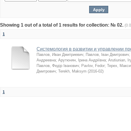
Showing 1 out of a total of 1 results for collection: № 02.
(0.
1
Системология в развитии и управлении п
Павлов, Иван Дмитриевич
;
Павлов, Іван Дмитрович
Андреевна
;
Арутюнян, Ірина Андріївна
;
Arutiunian, I
Павлов, Федір Іванович
;
Pavlov, Fedor
;
Терех, Макс
Дмитрович
;
Terekh, Maksym
(
2016-02
)
1