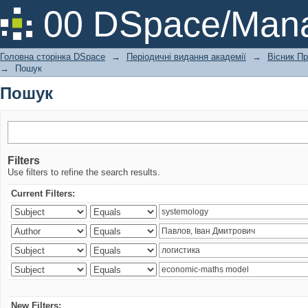
Пошук
00 DSpace/Mana
Головна сторінка DSpace
→
Періодичні видання академії
→
Вісник Пр
→
Пошук
Пошук
Filters
Use filters to refine the search results.
Current Filters:
New Filters: