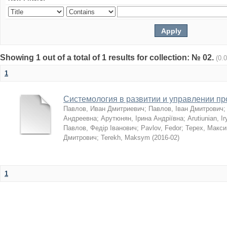
Showing 1 out of a total of 1 results for collection: № 02.
(0.
1
Системология в развитии и управлении п
Павлов, Иван Дмитриевич
;
Павлов, Іван Дмитрович
Андреевна
;
Арутюнян, Ірина Андріївна
;
Arutiunian, I
Павлов, Федір Іванович
;
Pavlov, Fedor
;
Терех, Макс
Дмитрович
;
Terekh, Maksym
(
2016-02
)
1