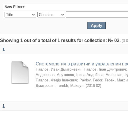
New Filters:
Showing 1 out of a total of 1 results for collection: № 02.
(0.
1
Системология в развитии и управлении п
Павлов, Иван Дмитриевич
;
Павлов, Іван Дмитрович
Андреевна
;
Арутюнян, Ірина Андріївна
;
Arutiunian, I
Павлов, Федір Іванович
;
Pavlov, Fedor
;
Терех, Макс
Дмитрович
;
Terekh, Maksym
(
2016-02
)
1