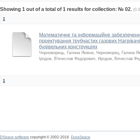
Showing 1 out of a total of 1 results for collection: № 02.
(0.
1
Математичне та інформаційне забезпеченн
проектування трубчастих газових Нагрівач
будівельних конструкціях
Чорноморець, Галина Яківна
;
Черноморец, Галина Я
Іродов, В'ячеслав Федорович
;
Иродов, Вячеслав Фе
1
DSpace software
copyright © 2002-2016
DuraSpace