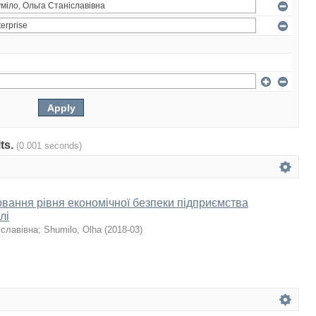
lts.
(0.001 seconds)
ювання рівня економічної безпеки підприємства
лі
іславівна
;
Shumilo, Olha
(
2018-03
)