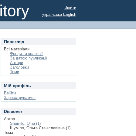
tory
Ввійти
українська
English
Перегляд
Всі матеріали
Фонди та колекції
За датою публикації
Автори
Заголовки
Теми
Мій профіль
Ввійти
Зареєструватися
Discover
Автор
Shumilo, Olha (1)
Шуміло, Ольга Станіславівна (1)
Тема