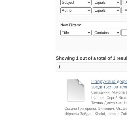
New Filters:
Showing 1 out of a total of 1 resu
1
Напружено-дефор
зводяться за те
Савицький, Микола 
Іванцов, Сергій Вікт
Тетяна Дмитрівна
;
Н
Оксана Григорівна
;
Зинкевич, Оксан
Ибрагим Зайдан
;
Khalaf, Ibrahim Zai