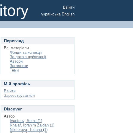
tory
Ввійти
українська
English
Перегляд
Всі матеріали
Фонди та колекції
За датою публикації
Автори
Заголовки
Теми
Мій профіль
Ввійти
Зареєструватися
Discover
Автор
Ivantsov, Serhii (1)
Khalaf, Ibrahim Zaidan (1)
Nikiforova, Tetiana (1)