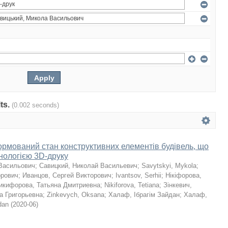
lts.
(0.002 seconds)
мований стан конструктивних елементів будівель, що
хнологією 3D-друку
Васильович
;
Савицкий, Николай Васильевич
;
Savytskyi, Mykola
;
орович
;
Иванцов, Сергей Викторович
;
Ivantsov, Serhii
;
Нікіфорова,
икифорова, Татьяна Дмитриевна
;
Nikiforova, Tetiana
;
Зінкевич,
а Григорьевна
;
Zinkevych, Oksana
;
Халаф, Ібрагім Зайдан
;
Халаф,
dan
(
2020-06
)