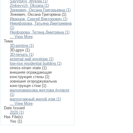
Savytskyi, Mykola (1)
Zinkevych, Oksana (1)
Зинкевич, Оксана Григорьевна (1)
Зінкевич, Оксана Григорівна (1)
Иванцов, Сергей Викторович (1)
Никифорова, Татьяна Дмитриевна
(1)
Нікіфорова, Тетяна Дмитрівна (1)
... View More
Тема
3D-printing (1)
3D-друк (1)
3D-печать (1)
external wall envelope (1)
low-rise residential building (1)
stress-strain state (1)
внешняя ограждающая
конструкция стены (1)
зовнішня огороджувальна
конструкція стіни (1)
малоповерхова житлова будівля
(1)
малоэтажный жилой дом (1)
... View More
Date Issued
2020 (1)
Has File(s)
Yes (1)