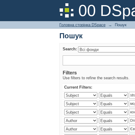
Пошук
00 DSpa
Головна сторінка DSpace
→
Пошук
Пошук
Search:
Filters
Use filters to refine the search results.
Current Filters: