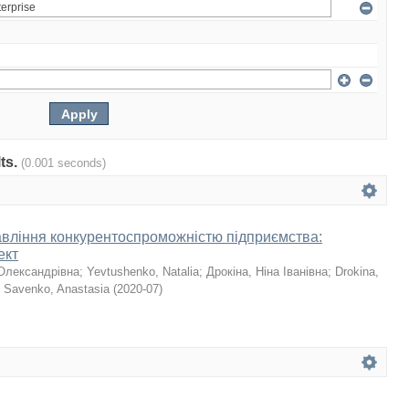
lts.
(0.001 seconds)
авління конкурентоспроможністю підприємства:
ект
Олександрівна
;
Yevtushenko, Natalia
;
Дрокіна, Ніна Іванівна
;
Drokina,
;
Savenko, Anastasia
(
2020-07
)