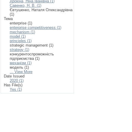
Дрокіна, Ніна Іванівна (1)
Савенко, Н. В. (1)
Євтушенко, Наталя Олександрівна
(1)
Тема
enterprise (1)
enterprise competitiveness (1)
mechanism (1)
model (1)
principles (1)
strategic management (1)
strategy (1)
конкурентоспроможність
підприємства (1)
механізм (1)
модель (1)
... View More
Date Issued
2020 (1)
Has File(s)
Yes (1)