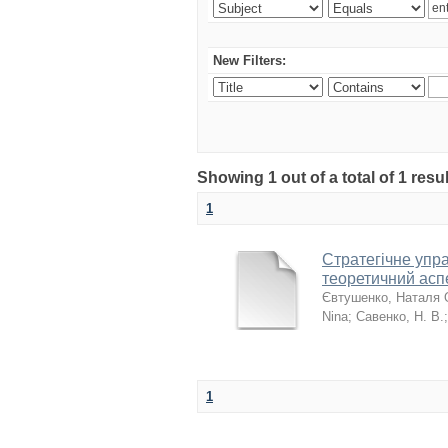
New Filters:
Showing 1 out of a total of 1 resu
1
Стратегічне упр
теоретичний асп
Євтушенко, Наталя 
Nina
;
Савенко, Н. В.
1