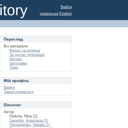
tory
Ввійти
українська
English
Перегляд
Всі матеріали
Фонди та колекції
За датою публикації
Автори
Заголовки
Теми
Мій профіль
Ввійти
Зареєструватися
Discover
Автор
Drokina, Nina (1)
Savenko, Anastasia (1)
Yevtushenko, Natalia (1)