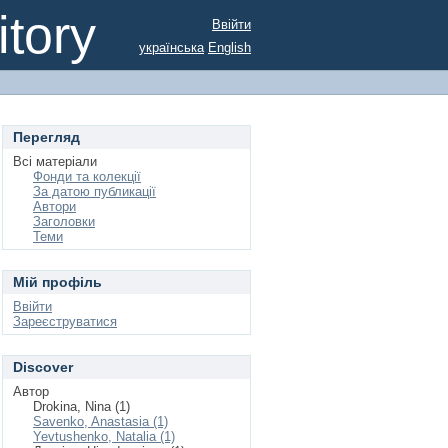
tory
Ввійти
українська
English
Перегляд
Всі матеріали
Фонди та колекції
За датою публикації
Автори
Заголовки
Теми
Мій профіль
Ввійти
Зареєструватися
Discover
Автор
Drokina, Nina (1)
Savenko, Anastasia (1)
Yevtushenko, Natalia (1)