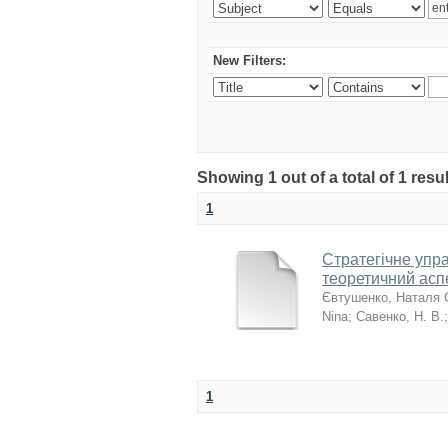
New Filters:
Showing 1 out of a total of 1 resu
1
Стратегічне упр
теоретичний асп
Євтушенко, Наталя 
Nina
;
Савенко, Н. В.
1