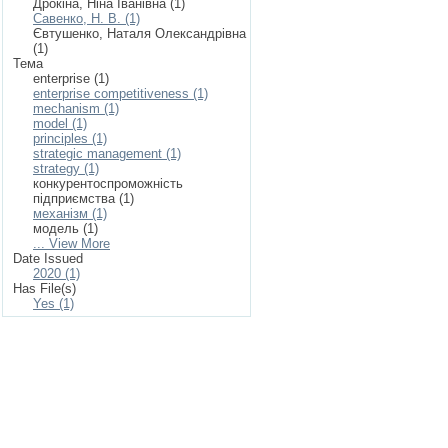
Дрокіна, Ніна Іванівна (1)
Савенко, Н. В. (1)
Євтушенко, Наталя Олександрівна
(1)
Тема
enterprise (1)
enterprise competitiveness (1)
mechanism (1)
model (1)
principles (1)
strategic management (1)
strategy (1)
конкурентоспроможність
підприємства (1)
механізм (1)
модель (1)
... View More
Date Issued
2020 (1)
Has File(s)
Yes (1)