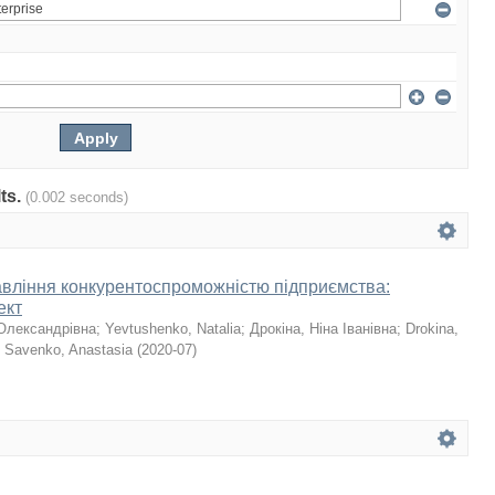
lts.
(0.002 seconds)
авління конкурентоспроможністю підприємства:
ект
Олександрівна
;
Yevtushenko, Natalia
;
Дрокіна, Ніна Іванівна
;
Drokina,
;
Savenko, Anastasia
(
2020-07
)