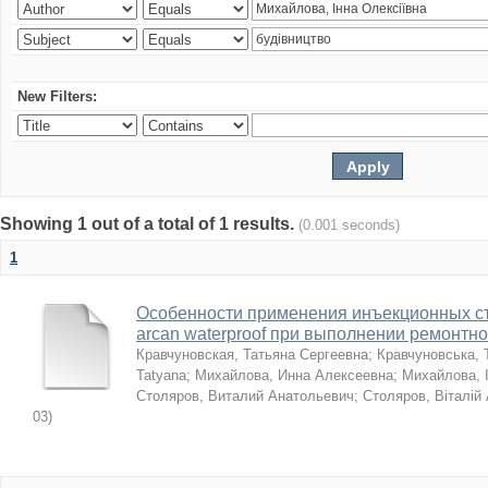
New Filters:
Showing 1 out of a total of 1 results.
(0.001 seconds)
1
Особенности применения инъекционных с
arcan waterproof при выполнении ремонтн
Кравчуновская, Татьяна Сергеевна
;
Кравчуновська, 
Tatyana
;
Михайлова, Инна Алексеевна
;
Михайлова, І
Столяров, Виталий Анатольевич
;
Столяров, Віталій
03
)