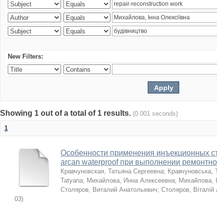
New Filters:
Showing 1 out of a total of 1 results.
(0.001 seconds)
1
Особенности применения инъекционных с
arcan waterproof при выполнении ремонтн
Кравчуновская, Татьяна Сергеевна
;
Кравчуновська, 
Tatyana
;
Михайлова, Инна Алексеевна
;
Михайлова, І
Столяров, Виталий Анатольевич
;
Столяров, Віталій
03
)