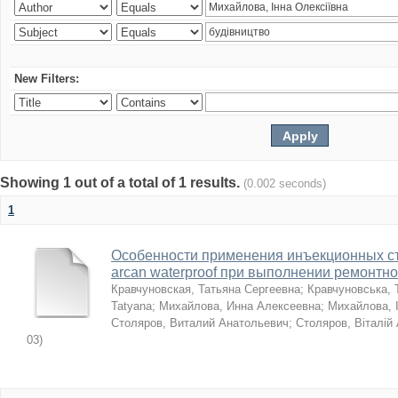
New Filters:
Showing 1 out of a total of 1 results.
(0.002 seconds)
1
Особенности применения инъекционных с
arcan waterproof при выполнении ремонтн
Кравчуновская, Татьяна Сергеевна
;
Кравчуновська, 
Tatyana
;
Михайлова, Инна Алексеевна
;
Михайлова, І
Столяров, Виталий Анатольевич
;
Столяров, Віталій
03
)