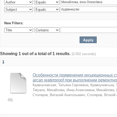
New Filters:
Showing 1 out of a total of 1 results.
(0.002 seconds)
1
Особенности применения инъекционных с
arcan waterproof при выполнении ремонтн
Кравчуновская, Татьяна Сергеевна
;
Кравчуновська, 
Tatyana
;
Михайлова, Инна Алексеевна
;
Михайлова, І
Столяров, Виталий Анатольевич
;
Столяров, Віталій
03
)