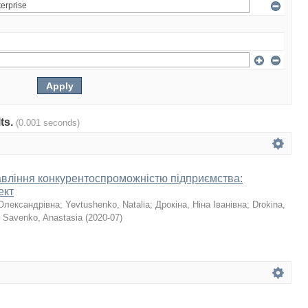
lts.
(0.001 seconds)
авління конкурентоспроможністю підприємства:
ект
Олександрівна
;
Yevtushenko, Natalia
;
Дрокіна, Ніна Іванівна
;
Drokina,
;
Savenko, Anastasia
(
2020-07
)