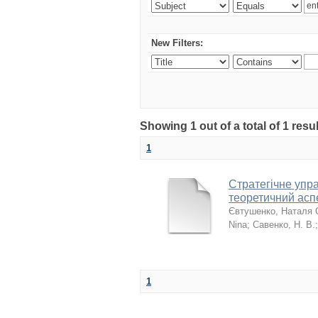
New Filters:
Showing 1 out of a total of 1 resu
1
Стратегічне упр
теоретичний асп
Євтушенко, Наталя 
Nina
;
Савенко, Н. В.
1