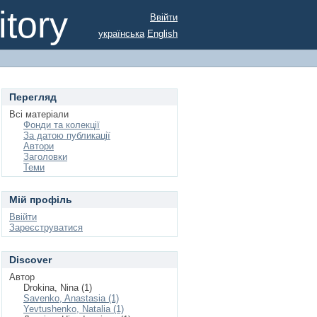
tory
Ввійти
українська
English
Перегляд
Всі матеріали
Фонди та колекції
За датою публикації
Автори
Заголовки
Теми
Мій профіль
Ввійти
Зареєструватися
Discover
Автор
Drokina, Nina (1)
Savenko, Anastasia (1)
Yevtushenko, Natalia (1)