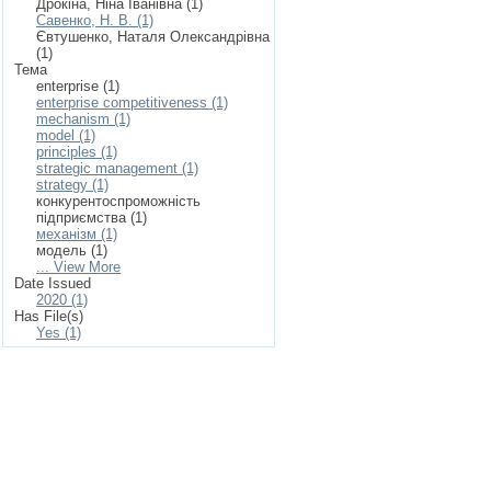
Дрокіна, Ніна Іванівна (1)
Савенко, Н. В. (1)
Євтушенко, Наталя Олександрівна
(1)
Тема
enterprise (1)
enterprise competitiveness (1)
mechanism (1)
model (1)
principles (1)
strategic management (1)
strategy (1)
конкурентоспроможність
підприємства (1)
механізм (1)
модель (1)
... View More
Date Issued
2020 (1)
Has File(s)
Yes (1)