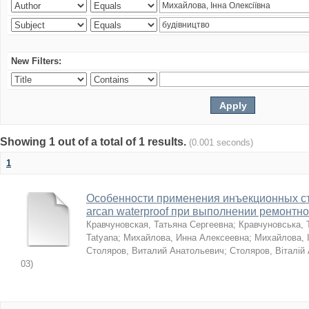
New Filters:
Showing 1 out of a total of 1 results.
(0.001 seconds)
1
Особенности применения инъекционных с
arcan waterproof при выполнении ремонтн
Кравчуновская, Татьяна Сергеевна
;
Кравчуновська, 
Tatyana
;
Михайлова, Инна Алексеевна
;
Михайлова, І
Столяров, Виталий Анатольевич
;
Столяров, Віталій
03
)