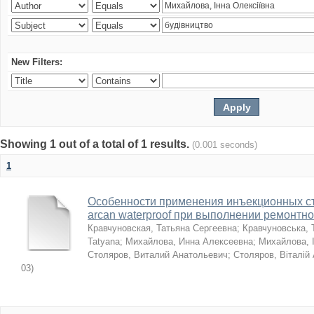
New Filters:
Showing 1 out of a total of 1 results.
(0.001 seconds)
1
Особенности применения инъекционных с
arcan waterproof при выполнении ремонтн
Кравчуновская, Татьяна Сергеевна
;
Кравчуновська, 
Tatyana
;
Михайлова, Инна Алексеевна
;
Михайлова, І
Столяров, Виталий Анатольевич
;
Столяров, Віталій
03
)