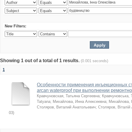
New Filters:
Showing 1 out of a total of 1 results.
(0.001 seconds)
1
Особенности применения инъекционных с
arcan waterproof при выполнении ремонтн
Кравчуновская, Татьяна Сергеевна
;
Кравчуновська, 
Tatyana
;
Михайлова, Инна Алексеевна
;
Михайлова, І
Столяров, Виталий Анатольевич
;
Столяров, Віталій
03
)