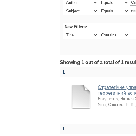
New Filters:
Showing 1 out of a total of 1 resu
1
Стратегічне упр
теоретичний асп
Євтушенко, Наталя 
Nina
;
Савенко, Н. В.
1