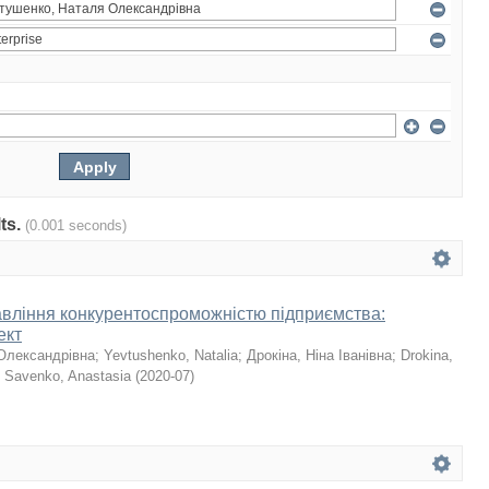
lts.
(0.001 seconds)
авління конкурентоспроможністю підприємства:
ект
Олександрівна
;
Yevtushenko, Natalia
;
Дрокіна, Ніна Іванівна
;
Drokina,
;
Savenko, Anastasia
(
2020-07
)