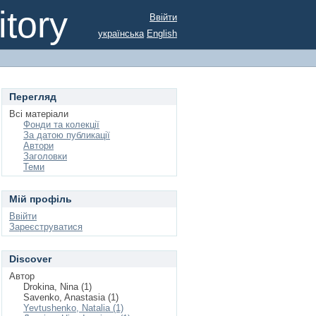
tory
Ввійти
українська
English
Перегляд
Всі матеріали
Фонди та колекції
За датою публикації
Автори
Заголовки
Теми
Мій профіль
Ввійти
Зареєструватися
Discover
Автор
Drokina, Nina (1)
Savenko, Anastasia (1)
Yevtushenko, Natalia (1)