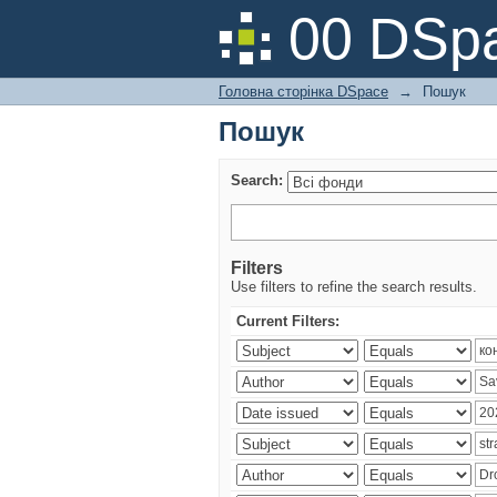
Пошук
00 DSpa
Головна сторінка DSpace
→
Пошук
Пошук
Search:
Filters
Use filters to refine the search results.
Current Filters: