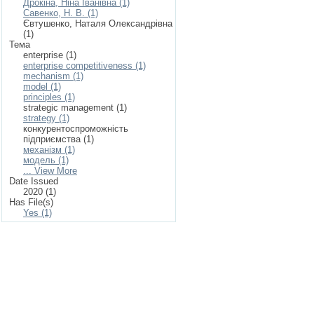
Дрокіна, Ніна Іванівна (1)
Савенко, Н. В. (1)
Євтушенко, Наталя Олександрівна
(1)
Тема
enterprise (1)
enterprise competitiveness (1)
mechanism (1)
model (1)
principles (1)
strategic management (1)
strategy (1)
конкурентоспроможність
підприємства (1)
механізм (1)
модель (1)
... View More
Date Issued
2020 (1)
Has File(s)
Yes (1)