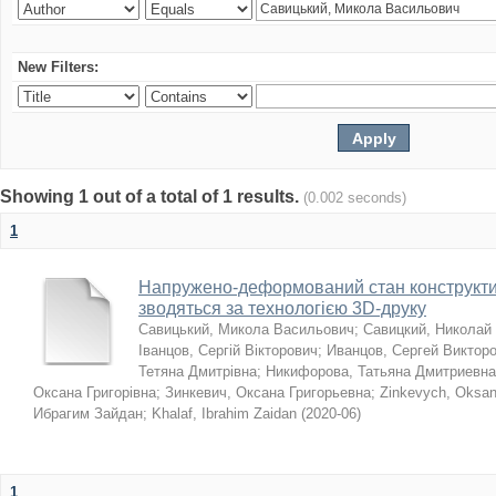
New Filters:
Showing 1 out of a total of 1 results.
(0.002 seconds)
1
Напружено-деформований стан конструктив
зводяться за технологією 3D-друку
Савицький, Микола Васильович
;
Савицкий, Николай
Іванцов, Сергій Вікторович
;
Иванцов, Сергей Виктор
Тетяна Дмитрівна
;
Никифорова, Татьяна Дмитриевна
Оксана Григорівна
;
Зинкевич, Оксана Григорьевна
;
Zinkevych, Oksa
Ибрагим Зайдан
;
Khalaf, Ibrahim Zaidan
(
2020-06
)
1