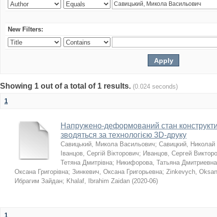
New Filters:
Showing 1 out of a total of 1 results.
(0.024 seconds)
1
Напружено-деформований стан конструктив
зводяться за технологією 3D-друку
Савицький, Микола Васильович
;
Савицкий, Николай
Іванцов, Сергій Вікторович
;
Иванцов, Сергей Виктор
Тетяна Дмитрівна
;
Никифорова, Татьяна Дмитриевна
Оксана Григорівна
;
Зинкевич, Оксана Григорьевна
;
Zinkevych, Oksa
Ибрагим Зайдан
;
Khalaf, Ibrahim Zaidan
(
2020-06
)
1