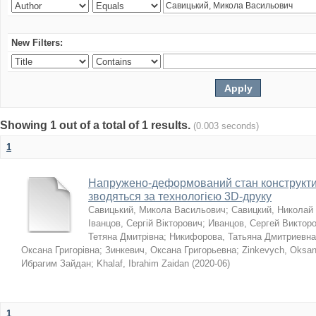
New Filters:
Showing 1 out of a total of 1 results.
(0.003 seconds)
1
Напружено-деформований стан конструктив
зводяться за технологією 3D-друку
Савицький, Микола Васильович
;
Савицкий, Николай
Іванцов, Сергій Вікторович
;
Иванцов, Сергей Виктор
Тетяна Дмитрівна
;
Никифорова, Татьяна Дмитриевна
Оксана Григорівна
;
Зинкевич, Оксана Григорьевна
;
Zinkevych, Oksa
Ибрагим Зайдан
;
Khalaf, Ibrahim Zaidan
(
2020-06
)
1