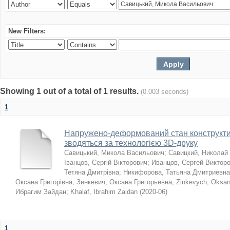
New Filters:
Showing 1 out of a total of 1 results.
(0.003 seconds)
1
Напружено-деформований стан конструктив
зводяться за технологією 3D-друку
Савицький, Микола Васильович
;
Савицкий, Николай
Іванцов, Сергій Вікторович
;
Иванцов, Сергей Виктор
Тетяна Дмитрівна
;
Никифорова, Татьяна Дмитриевна
Оксана Григорівна
;
Зинкевич, Оксана Григорьевна
;
Zinkevych, Oksa
Ибрагим Зайдан
;
Khalaf, Ibrahim Zaidan
(
2020-06
)
1