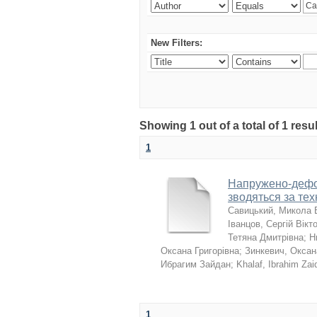
New Filters:
Showing 1 out of a total of 1 resu
1
Напружено-дефор
зводяться за те
Савицький, Микола 
Іванцов, Сергій Вікт
Тетяна Дмитрівна
;
Н
Оксана Григорівна
;
Зинкевич, Оксан
Ибрагим Зайдан
;
Khalaf, Ibrahim Zai
1