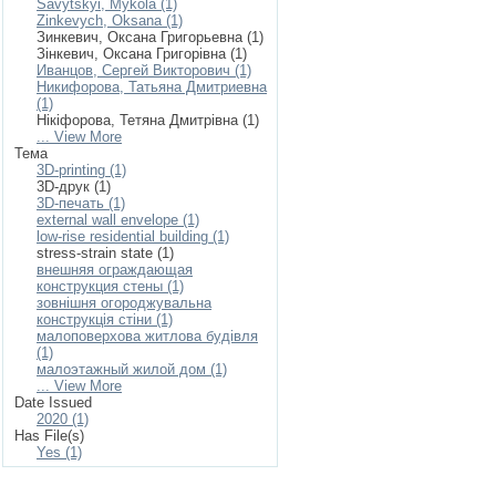
Savytskyi, Mykola (1)
Zinkevych, Oksana (1)
Зинкевич, Оксана Григорьевна (1)
Зінкевич, Оксана Григорівна (1)
Иванцов, Сергей Викторович (1)
Никифорова, Татьяна Дмитриевна
(1)
Нікіфорова, Тетяна Дмитрівна (1)
... View More
Тема
3D-printing (1)
3D-друк (1)
3D-печать (1)
external wall envelope (1)
low-rise residential building (1)
stress-strain state (1)
внешняя ограждающая
конструкция стены (1)
зовнішня огороджувальна
конструкція стіни (1)
малоповерхова житлова будівля
(1)
малоэтажный жилой дом (1)
... View More
Date Issued
2020 (1)
Has File(s)
Yes (1)