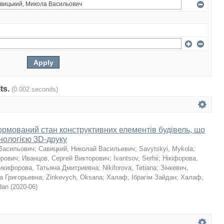
lts.
(0.002 seconds)
мований стан конструктивних елементів будівель, що
хнологією 3D-друку
Васильович
;
Савицкий, Николай Васильевич
;
Savytskyi, Mykola
;
орович
;
Иванцов, Сергей Викторович
;
Ivantsov, Serhii
;
Нікіфорова,
икифорова, Татьяна Дмитриевна
;
Nikiforova, Tetiana
;
Зінкевич,
а Григорьевна
;
Zinkevych, Oksana
;
Халаф, Ібрагім Зайдан
;
Халаф,
dan
(
2020-06
)