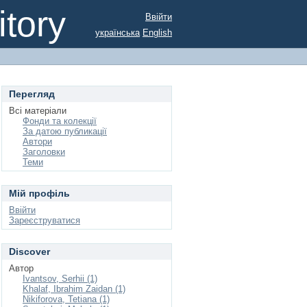
tory
Ввійти
українська
English
Перегляд
Всі матеріали
Фонди та колекції
За датою публикації
Автори
Заголовки
Теми
Мій профіль
Ввійти
Зареєструватися
Discover
Автор
Ivantsov, Serhii (1)
Khalaf, Ibrahim Zaidan (1)
Nikiforova, Tetiana (1)