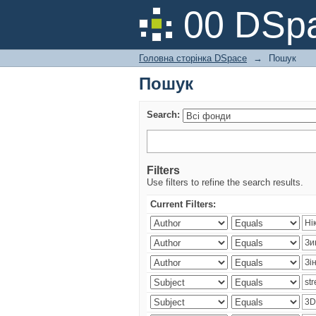
Пошук
00 DSpa
Головна сторінка DSpace
→
Пошук
Пошук
Search:
Filters
Use filters to refine the search results.
Current Filters: