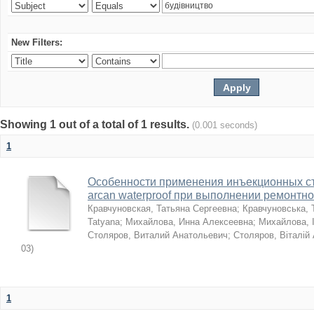
New Filters:
Showing 1 out of a total of 1 results.
(0.001 seconds)
1
Особенности применения инъекционных с
arcan waterproof при выполнении ремонтн
Кравчуновская, Татьяна Сергеевна
;
Кравчуновська, 
Tatyana
;
Михайлова, Инна Алексеевна
;
Михайлова, І
Столяров, Виталий Анатольевич
;
Столяров, Віталій
03
)
1