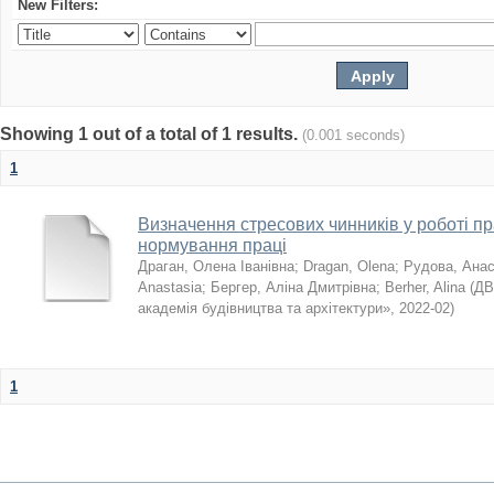
New Filters:
Showing 1 out of a total of 1 results.
(0.001 seconds)
1
Визначення стресових чинників у роботі п
нормування праці
Драган, Олена Іванівна
;
Dragan, Olena
;
Рудова, Анас
Anastasia
;
Бергер, Аліна Дмитрівна
;
Berher, Alina
(
ДВ
академія будівництва та архітектури»
,
2022-02
)
1