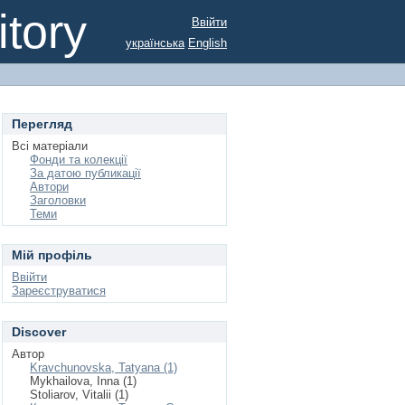
tory
Ввійти
українська
English
Перегляд
Всі матеріали
Фонди та колекції
За датою публикації
Автори
Заголовки
Теми
Мій профіль
Ввійти
Зареєструватися
Discover
Автор
Kravchunovska, Tatyana (1)
Mykhailova, Inna (1)
Stoliarov, Vitalii (1)