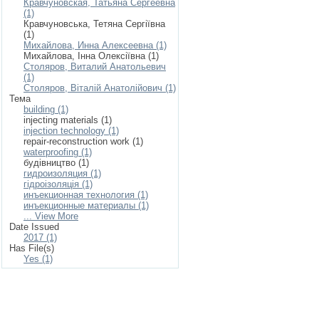
Кравчуновская, Татьяна Сергеевна
(1)
Кравчуновська, Тетяна Сергіївна
(1)
Михайлова, Инна Алексеевна (1)
Михайлова, Інна Олексіївна (1)
Столяров, Виталий Анатольевич
(1)
Столяров, Віталій Анатолійович (1)
Тема
building (1)
injecting materials (1)
injection technology (1)
repair-reconstruction work (1)
waterproofing (1)
будівництво (1)
гидроизоляция (1)
гідроізоляція (1)
инъекционная технология (1)
инъекционные материалы (1)
... View More
Date Issued
2017 (1)
Has File(s)
Yes (1)