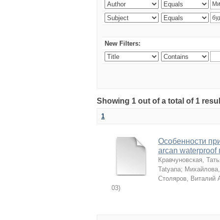
New Filters:
Showing 1 out of a total of 1 resu
1
Особенности пр
arcan waterproo
Кравчуновская, Тат
Tatyana
;
Михайлова,
Столяров, Виталий 
03
)