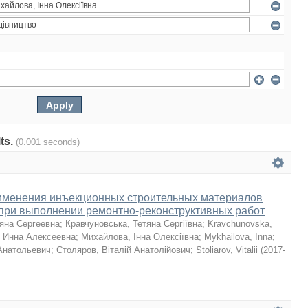
lts.
(0.001 seconds)
именения инъекционных строительных материалов
f при выполнении ремонтно-реконструктивных работ
ьяна Сергеевна
;
Кравчуновська, Тетяна Сергіївна
;
Kravchunovska,
 Инна Алексеевна
;
Михайлова, Інна Олексіївна
;
Mykhailova, Inna
;
Анатольевич
;
Столяров, Віталій Анатолійович
;
Stoliarov, Vitalii
(
2017-