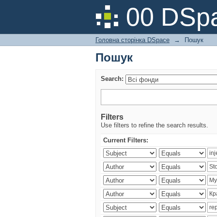
Пошук
00 DSpa
Головна сторінка DSpace
→
Пошук
Пошук
Search:
Filters
Use filters to refine the search results.
Current Filters: