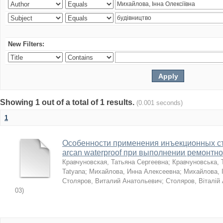
New Filters:
Showing 1 out of a total of 1 results.
(0.001 seconds)
1
Особенности применения инъекционных с
arcan waterproof при выполнении ремонтн
Кравчуновская, Татьяна Сергеевна
;
Кравчуновська, 
Tatyana
;
Михайлова, Инна Алексеевна
;
Михайлова, І
Столяров, Виталий Анатольевич
;
Столяров, Віталій
03
)