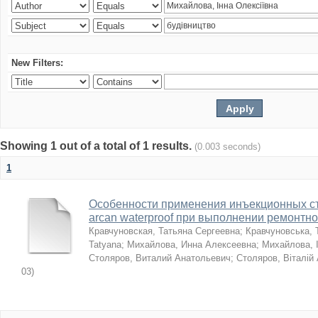
New Filters:
Showing 1 out of a total of 1 results.
(0.003 seconds)
1
Особенности применения инъекционных с
arcan waterproof при выполнении ремонтн
Кравчуновская, Татьяна Сергеевна
;
Кравчуновська, 
Tatyana
;
Михайлова, Инна Алексеевна
;
Михайлова, І
Столяров, Виталий Анатольевич
;
Столяров, Віталій
03
)