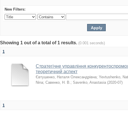
New Filters:
Showing 1 out of a total of 1 results.
(0.001 seconds)
1
Стратегічне управління конкурентоспромо
теоретичний аспект
Євтушенко, Наталя Олександрівна
;
Yevtushenko, Nat
Nina
;
Савенко, Н. В.
;
Savenko, Anastasia
(
2020-07
)
1