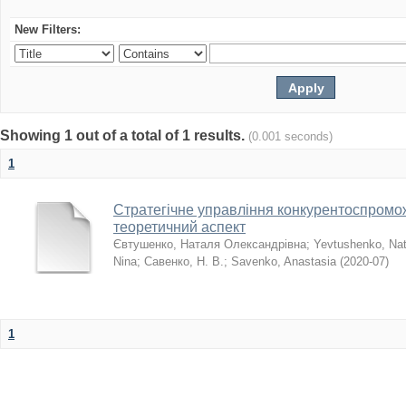
New Filters:
Showing 1 out of a total of 1 results.
(0.001 seconds)
1
Стратегічне управління конкурентоспромо
теоретичний аспект
Євтушенко, Наталя Олександрівна
;
Yevtushenko, Nat
Nina
;
Савенко, Н. В.
;
Savenko, Anastasia
(
2020-07
)
1