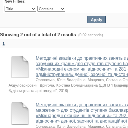
New Filters:
Showing 2 out of a total of 2 results.
(0.02 seconds)
1
Методичні вказівки до практичних занять з
зарубіжних країн» для студентів ступеня б
«Міжнародні економічні відносини» та 281
адміністрування» денної, заочної та диста
Орловська, Юлія Валеріївна
;
Мащенко, Світлана Ол
Абдулбасирович
;
Дригола, Крістіна Володимирівна
(
ДВНЗ ''Придніп
будівництва та архітектури''
,
2018
)
Методичні вказівки до практичних занять 
маркетинг» для студентів ступеня бакалавр
«Міжнародні економічні відносини» та 292
відносини» денної, заочної та дистанційно
Орловська, Юлія Валеріївна
;
Мащенко, Світлана Ол