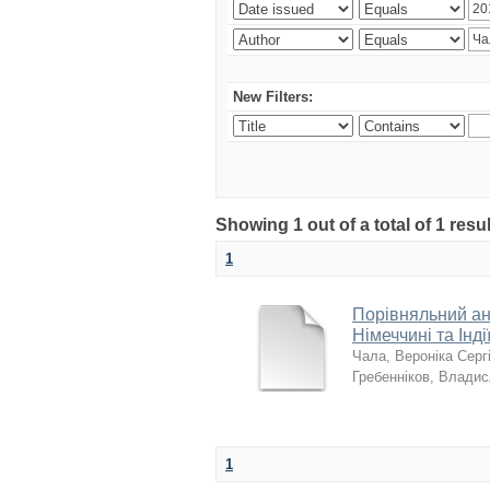
New Filters:
Showing 1 out of a total of 1 resu
1
Порівняльний ана
Німеччині та Інді
Чала, Вероніка Серг
Гребенніков, Влади
1