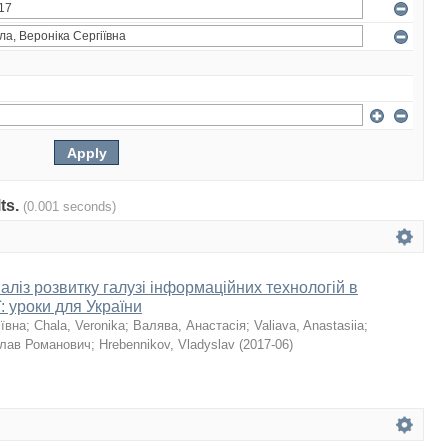
lts.
(0.001 seconds)
ліз розвитку галузі інформаційних технологій в
ї: уроки для України
іївна
;
Chala, Veronika
;
Валява, Анастасія
;
Valiava, Anastasiia
;
слав Романович
;
Hrebennikov, Vladyslav
(
2017-06
)