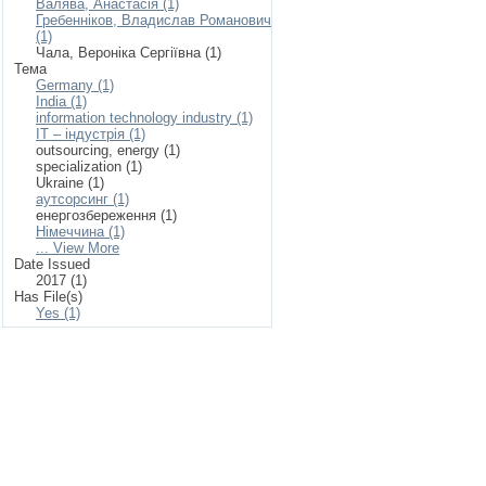
Валява, Анастасія (1)
Гребенніков, Владислав Романович
(1)
Чала, Вероніка Сергіївна (1)
Тема
Germany (1)
India (1)
information technology industry (1)
IT – індустрія (1)
outsourcing, energy (1)
specialization (1)
Ukraine (1)
аутсорсинг (1)
енергозбереження (1)
Німеччина (1)
... View More
Date Issued
2017 (1)
Has File(s)
Yes (1)