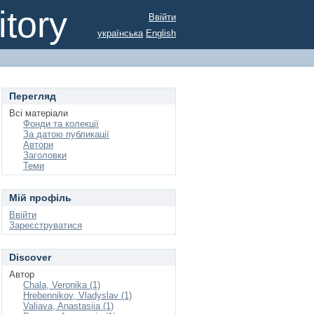
tory
Ввійти
українська
English
Перегляд
Всі матеріали
Фонди та колекції
За датою публикації
Автори
Заголовки
Теми
Мій профіль
Ввійти
Зареєструватися
Discover
Автор
Chala, Veronika (1)
Hrebennikov, Vladyslav (1)
Valiava, Anastasiia (1)