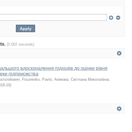
lts.
(0.002 seconds)
альшого вдосконалення підходів до оцінки рівня
пеки підприємства
натолійович
;
Fisunenko, Pavlo
;
Акімова, Світлана Миколаївна
;
018-10
)