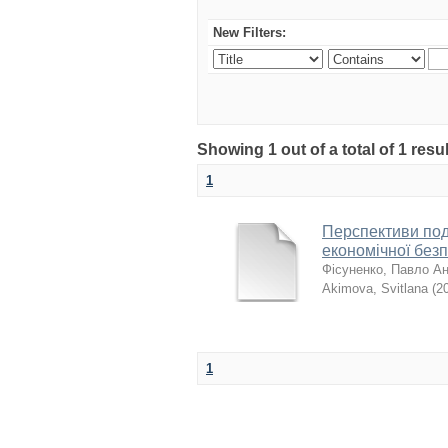
New Filters:
Showing 1 out of a total of 1 resu
1
Перспективи под
економічної без
Фісуненко, Павло А
Akimova, Svitlana
(
2
1