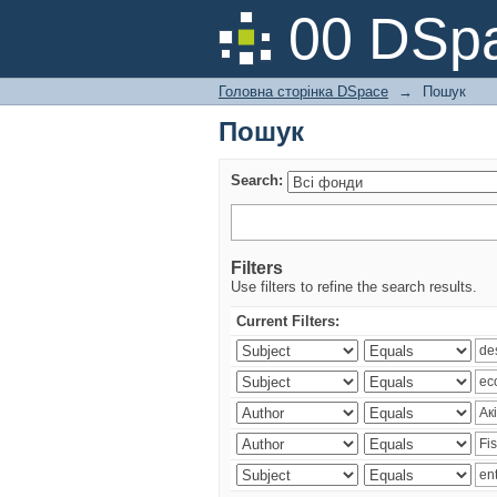
Пошук
00 DSpa
Головна сторінка DSpace
→
Пошук
Пошук
Search:
Filters
Use filters to refine the search results.
Current Filters: