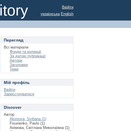
tory
Ввійти
українська
English
Перегляд
Всі матеріали
Фонди та колекції
За датою публикації
Автори
Заголовки
Теми
Мій профіль
Ввійти
Зареєструватися
Discover
Автор
Akimova, Svitlana (1)
Fisunenko, Pavlo (1)
Акімова, Світлана Миколаївна (1)