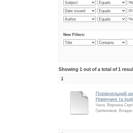
New Filters:
Showing 1 out of a total of 1 resu
1
Порівняльний ана
Німеччині та Інді
Чала, Вероніка Серг
Гребенніков, Влади