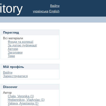
tory
Ввійти
українська
English
Перегляд
Всі матеріали
Фонди та колекції
За датою публикації
Автори
Заголовки
Теми
Мій профіль
Ввійти
Зареєструватися
Discover
Автор
Chala, Veronika (1)
Hrebennikov, Vladyslav (1)
Valiava, Anastasiia (1)