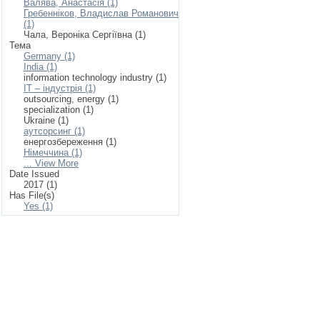
Валява, Анастасія (1)
Гребенніков, Владислав Романович
(1)
Чала, Вероніка Сергіївна (1)
Тема
Germany (1)
India (1)
information technology industry (1)
IT – індустрія (1)
outsourcing, energy (1)
specialization (1)
Ukraine (1)
аутсорсинг (1)
енергозбереження (1)
Німеччина (1)
... View More
Date Issued
2017 (1)
Has File(s)
Yes (1)