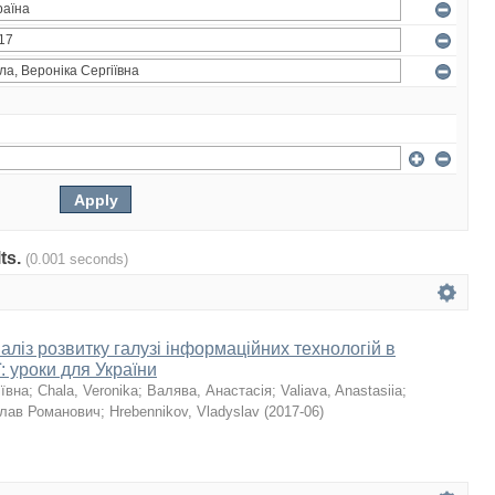
lts.
(0.001 seconds)
ліз розвитку галузі інформаційних технологій в
ї: уроки для України
іївна
;
Chala, Veronika
;
Валява, Анастасія
;
Valiava, Anastasiia
;
слав Романович
;
Hrebennikov, Vladyslav
(
2017-06
)